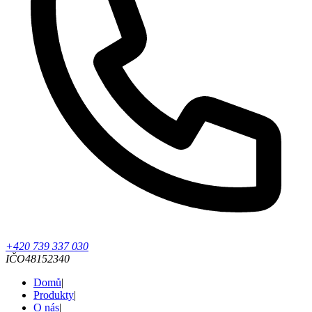
+420 739 337 030
IČO
48152340
Domů
|
Produkty
|
O nás
|